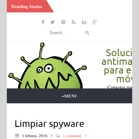
Trending Stories
Soluci
antimal
para el 
móvil
Consejos para e
malware y vi
=MENU
Limpiar spyware
1 febrero, 2016
1
comment